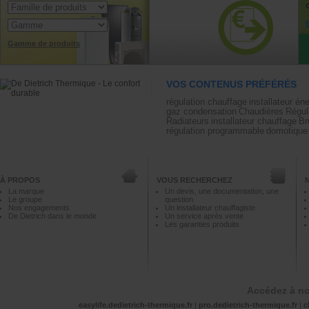
Gamme de produits
VOS CONTENUS PRÉFÉRÉS
régulation chauffage
installateur én
gaz condensation
Chaudières
Régul
Radiateurs
installateur chauffage
Br
régulation programmable
domotique
À PROPOS
VOUS RECHERCHEZ
La marque
Un devis, une documentation, une
Le groupe
question
Nos engagements
Un installateur chauffagiste
De Dietrich dans le monde
Un service après vente
Les garanties produits
Accédez à no
easylife.dedietrich-thermique.fr
|
pro.dedietrich-thermique.fr
|
c