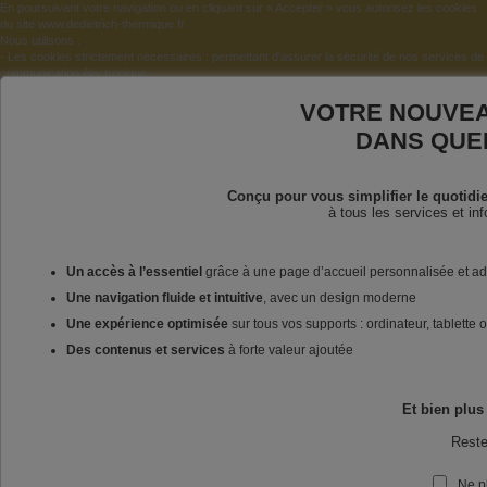
En poursuivant votre navigation ou en cliquant sur « Accepter » vous autorisez les cookies
du site www.dedietrich-thermique.fr.
Nous utilisons :
- Les cookies strictement nécessaires : permettant d’assurer la sécurité de nos services de
communication électronique.
- Les cookies de performance : permettant d’améliorer l’ergonomie et de mieux suivre la
manière dont les services du site sont utilisés.
VOTRE NOUVEA
Pour désactiver les cookies
cliquez-ici.
DANS QUE
Accepter
Conçu pour vous simplifier le quotidi
à tous les services et in
ACCUEIL
SERVICES
CONSEILS
ACTUA
Un accès à l’essentiel
grâce à une page d’accueil personnalisée et a
Une navigation fluide et intuitive
, avec un design moderne
Une expérience optimisée
sur tous vos supports : ordinateur, tablette
Des contenus et services
à forte valeur ajoutée
Et bien plus
Reste
Ne p